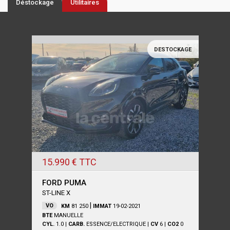
Déstockage
Utilitaires
DESTOCKAGE
15.990 €
TTC
FORD PUMA
ST-LINE X
|
VO
KM
81 250
IMMAT
19-02-2021
BTE
MANUELLE
CYL.
1.0
|
CARB.
ESSENCE/ELECTRIQUE
|
CV
6
|
CO2
0